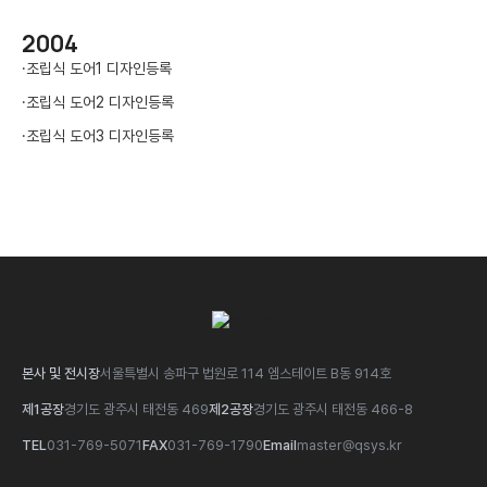
2004
·
조립식 도어1 디자인등록
·
조립식 도어2 디자인등록
·
조립식 도어3 디자인등록
본사 및 전시장
서울특별시 송파구 법원로 114 엠스테이트 B동 914호
제1공장
경기도 광주시 태전동 469
제2공장
경기도 광주시 태전동 466-8
TEL
031-769-5071
FAX
031-769-1790
Email
master@qsys.kr