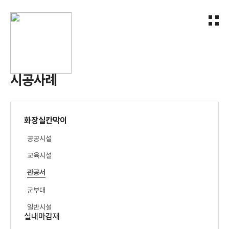
시공사례
화장실칸막이
공공시설
교육시설
관공서
군부대
일반시설
실내마감재