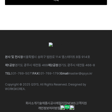
본사 및 전시장
서울특별시 송파구 법원로 114 엠스테이트 B동 914호
제1공장
경기도 광주시 태전동 469
제2공장
경기도 광주시 태전동 466-8
TEL
031-769-5071
FAX
031-769-1790
Email
master@qsys.kr
Copyright © 2025 QSYS. All Rights Reserved.
Designed by
WORKSKOREA.
회사소개
기술
제품
시공사례
컬러칩
NEWS
고객지원
개인정보처리방침