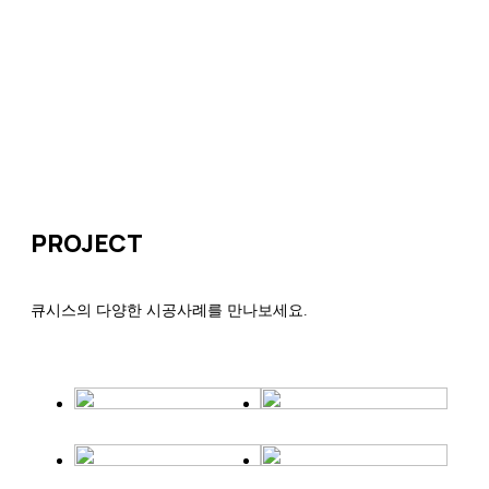
PROJECT
큐시스의 다양한 시공사례를 만나보세요.
공공시설
화장실
공공시설
실내마
칸막이
감재
공공시설
교육시설
화장실
교육시설
실내마
VIEW DETAIL
VIEW DETAIL
칸막이
감재
교육시설
관공서
화장실칸
관공서
실내마감
VIEW DETAIL
VIEW DETAIL
막이
재