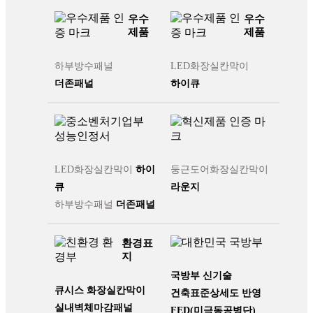
우수
우수
제품
제품
하부방수패널
LED화장실칸막이
더존패널
하이큐
LED화장실칸막이
하이
둥근도어화장실칸막이
큐
라운지
하부방수패널
더존패널
환경표
지
국방부 신기술
큐시스 화장실칸막이
건축표준상세도 반영
실내벽체마감패널
FED(미극동공병단)