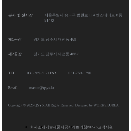
본사 및 전시장
서울특별시 송파구 법원로 114 엠스테이트 B동
914호
제1공장
경기도 광주시 태전동 469
제2공장
경기도 광주시 태전동 466-8
TEL
031-769-5071
FAX
031-769-1790
Email
master@qsys.kr
Copyright © 2025 QSYS. All Rights Reserved.
Designed by WORKSKOREA.
회사소개
기술
제품
시공사례
컬러칩
NEWS
고객지원