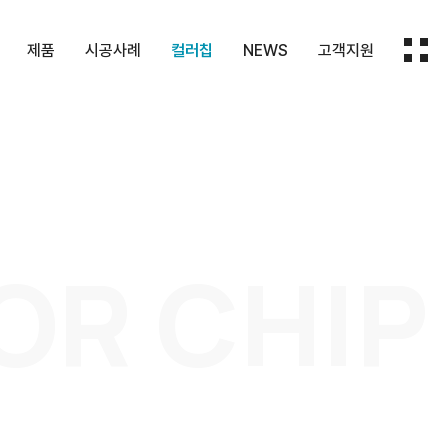
제품
시공사례
컬러칩
NEWS
고객지원
HPM
화장실칸
화장실칸막이
컬러칩
보도자료
지원내용
막이
패널
실내마감재
회사소식
문의하기
실내마감
대
재
브라
기타제품
OR CHIP
몰딩
트토