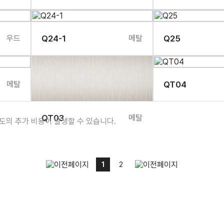
우드
Q24-1
메탈
Q25
메탈
QT04
QT03
메탈
별도의 추가 비용이 발생할 수 있습니다.
1
2