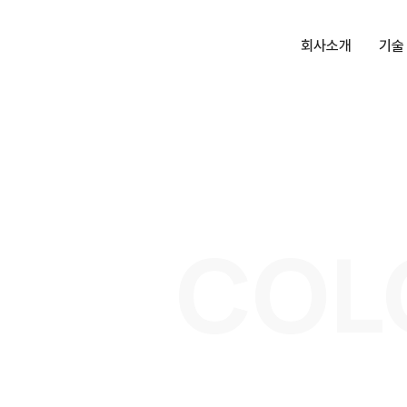
회사소개
기술
대표인사말
항균
회사소개
더존
회사연혁
받침
인증 및 수상
코너
켓
COL
특허, 상표
상부
오시는길
스마
일렛