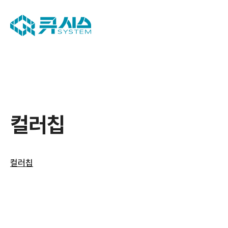
컬러칩
컬러칩