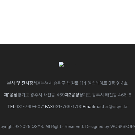
본사 및 전시장
서울특별시 송파구 법원로 114 엠스테이트 B동 914호
제1공장
경기도 광주시 태전동 469
제2공장
경기도 광주시 태전동 466-8
TEL
031-769-5071
FAX
031-769-1790
Email
master@qsys.kr
pyright © 2025 QSYS. All Rights Reserved.
Designed by WORKSKOR