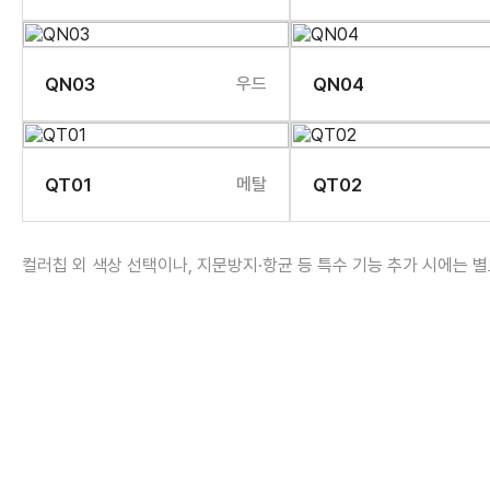
QN03
우드
QN04
QT01
메탈
QT02
컬러칩 외 색상 선택이나, 지문방지·항균 등 특수 기능 추가 시에는 