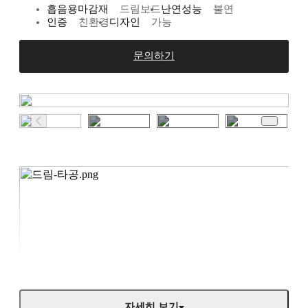
흡음용마감재
드림보드
난연성능
불연
인증
친환경
디자인
가능
문의하기
자세히 보기