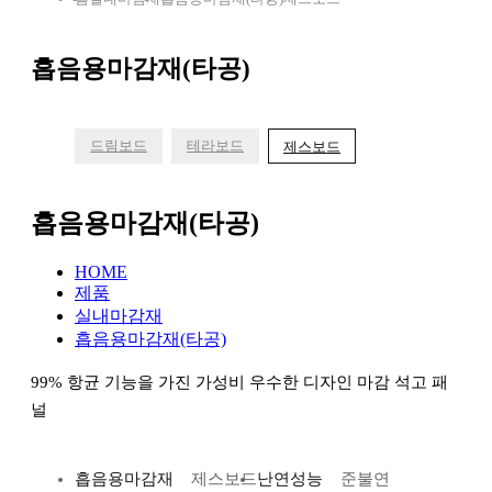
흡음용마감재(타공)
드림보드
테라보드
제스보드
흡음용마감재(타공)
HOME
제품
실내마감재
흡음용마감재(타공)
99% 항균 기능을 가진 가성비 우수한 디자인 마감 석고 패
널
흡음용마감재
제스보드
난연성능
준불연