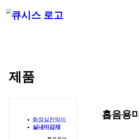
제품
흡음용마
화장실칸막이
실내마감재