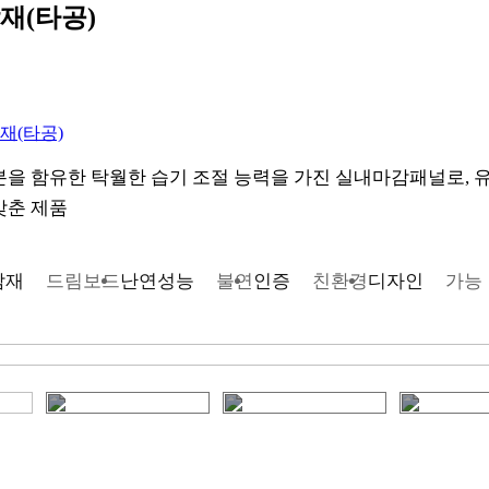
재(타공)
재(타공)
분을 함유한 탁월한 습기 조절 능력을 가진 실내마감패널로,
갖춘 제품
감재
드림보드
난연성능
불연
인증
친환경
디자인
가능