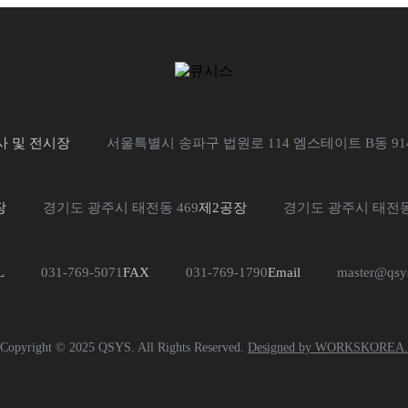
사 및 전시장
서울특별시 송파구 법원로 114 엠스테이트 B동 91
장
경기도 광주시 태전동 469
제2공장
경기도 광주시 태전동 
L
031-769-5071
FAX
031-769-1790
Email
master@qsy
Copyright © 2025 QSYS. All Rights Reserved.
Designed by WORKSKOREA.