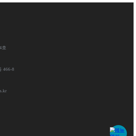
4호
466-8
s.kr