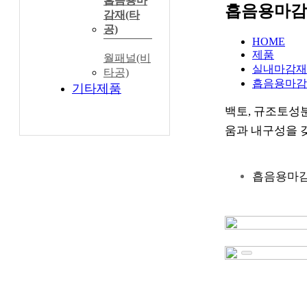
흡음용마
흡음용마감
감재(타
공)
HOME
제품
월패널(비
실내마감재
타공)
흡음용마감
기타제품
백토, 규조토성
움과 내구성을 
흡음용마