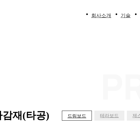
회사소개
기술
대표인사말
항
회사소개
더
회사연혁
받
P
인증 및 수상
코
켓
특허, 상표
상
오시는길
스
일
감재(타공)
테라보드
제
드림보드