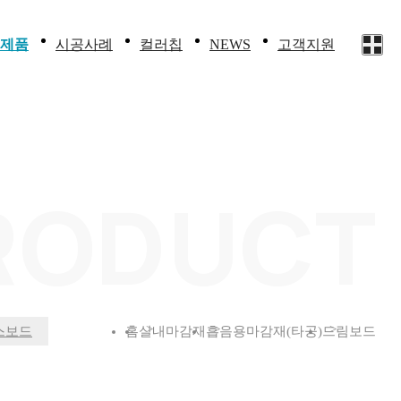
제품
시공사례
컬러칩
고객지원
NEWS
균HPM
화장실칸
화장실칸막이
컬러칩
보도자료
지원내용
막이
존패널
실내마감재
회사소식
문의하기
실내마감
침대
재
RODUCT
너브라
기타제품
부몰딩
마트토
렛
홈
실내마감재
흡음용마감재(타공)
드림보드
스보드