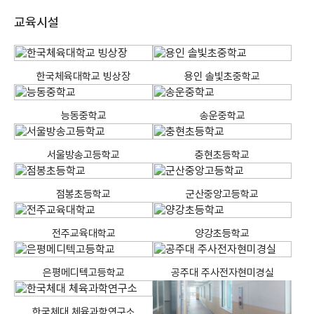
교육시설
한국체육대학교 빙상장
용인 솔빛초중학교
능동중학교
송운중학교
서울방송고등학교
충현초등학교
점봉초등학교
군산중앙고등학교
전주교육대학교
양강초등학교
은평메디텍고등학교
공주대 주사전자현미경실
한국체대 체육과학연구소