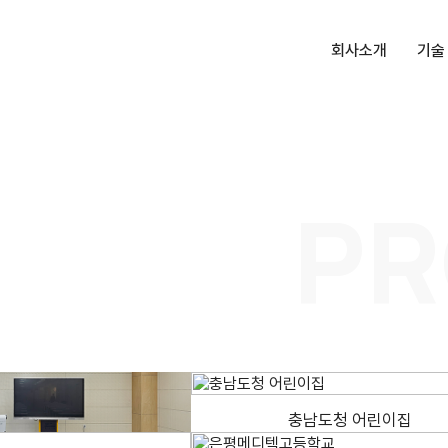
회사소개
기술
대표인사말
항균
회사소개
더존
PR
회사연혁
받침
인증 및 수상
켓
특허, 상표
상부
오시는길
일렛
충남도청 어린이집