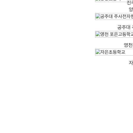
전
공주대
영천