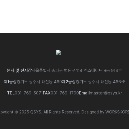
본사 및 전시장
서울특별시 송파구 법원로 114 엠스테이트 B동 914호
제1공장
경기도 광주시 태전동 469
제2공장
경기도 광주시 태전동 466-8
TEL
031-769-5071
FAX
031-769-1790
Email
master@qsys.kr
pyright © 2025 QSYS. All Rights Reserved.
Designed by WORKSKOR