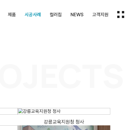
제품
시공사례
컬러칩
NEWS
고객지원
HPM
화장실칸막이
컬러칩
보도자료
지원내용
막이
패널
실내마감재
회사소식
문의하기
OJECTS
대
재
기타제품
몰딩
강릉교육지원청 청사