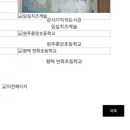
강서기적의도서관
임실치즈캐슬
원주중앙초등학교
평택 연화초등학교
목록