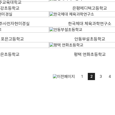
주교육대학교
양강초등학교
은평메디텍고등학교
 주사전자현미경실
한국체대 체육과학연구소
 포은고등학교
안동부설초등학교
자은초등학교
평택 연화초등학교
1
2
3
4