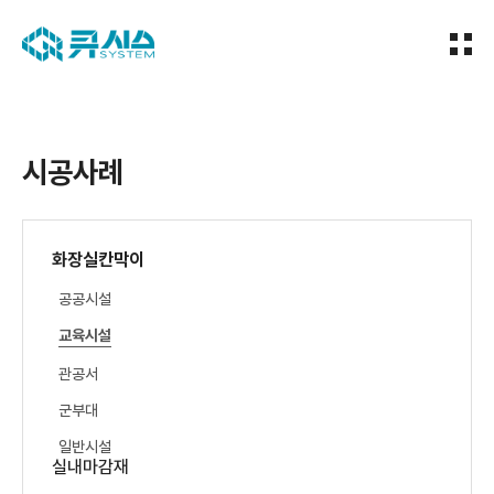
시공사례
화장실칸막이
공공시설
교육시설
관공서
군부대
일반시설
실내마감재