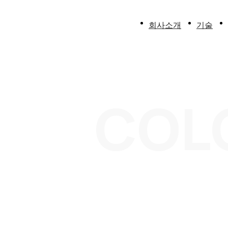
회사소개
기술
대표인사말
항
회사소개
더
COL
회사연혁
받
인증 및 수상
켓
특허, 상표
상
오시는길
일