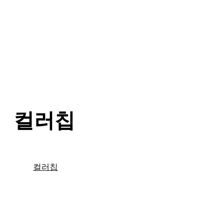
컬러칩
컬러칩