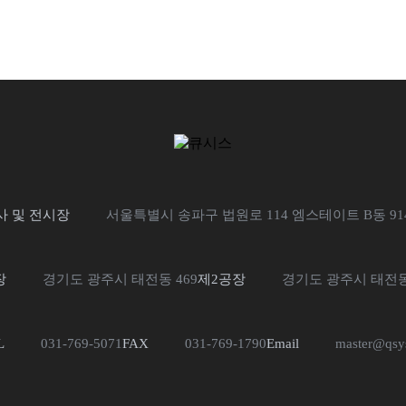
사 및 전시장
서울특별시 송파구 법원로 114 엠스테이트 B동 91
장
경기도 광주시 태전동 469
제2공장
경기도 광주시 태전동 
L
031-769-5071
FAX
031-769-1790
Email
master@qsy