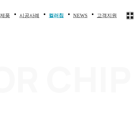
제품
시공사례
컬러칩
고객지원
NEWS
균HPM
화장실칸막이
컬러칩
보도자료
지원내용
막이
존패널
실내마감재
회사소식
문의하기
OR CHIP
침대
재
기타제품
부몰딩
렛