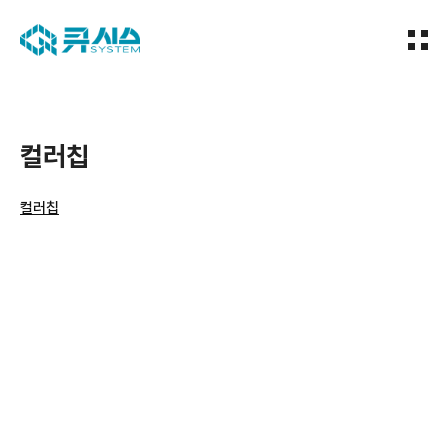
컬러칩
컬러칩