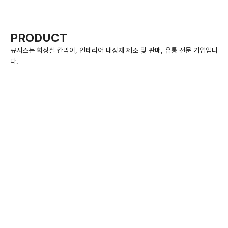
PRODUCT
다.
CUBICLE
화장실칸막이
라운지
ROUNZ
하이큐(LED)
HI-Q
베이직
BASIC