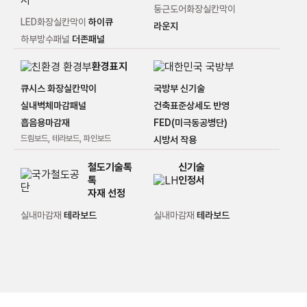
둥근도어화장실칸막이
LED화장실칸막이
하이큐
라운지
하부방수패널
더존패널
환경표지
큐시스 화장실칸막이
국방부 신기술
실내벽체마감패널
건축표준상세도 반영
흡음용마감재
FED(미극동공병단)
드림보드, 테라보드, 파인보드
시방서 작용
신기술
톡
인정서
자재 선정
실내마감재
테라보드
실내마감재
테라보드