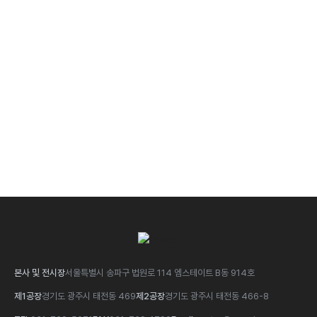
큐시스의 전문가에게 문의하세요.
문의하기
본사 및 전시장
서울특별시 송파구 법원로 114 엠스테이트 B동 914호
제1공장
경기도 광주시 태전동 469
제2공장
경기도 광주시 태전동 466-8