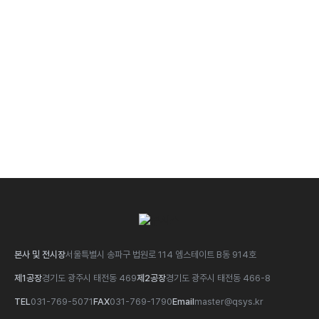
문의하기
본사 및 전시장
서울특별시 송파구 법원로 114 엠스테이트 B동 914호
제1공장
경기도 광주시 태전동 469
제2공장
경기도 광주시 태전동 466-8
TEL
031-769-5071
FAX
031-769-1790
Email
master@qsys.kr