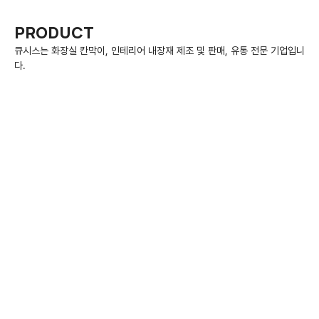
PRODUCT
다.
CUBICLE
화장실칸막이
라운지
ROUNZ
하이큐(LED)
HI-Q
베이직
BASIC
큐즈(유아용)
QZ