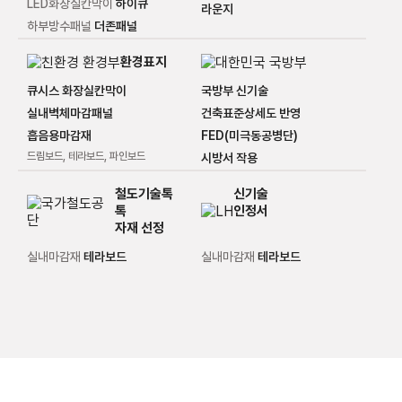
LED화장실칸막이
하이큐
라운지
하부방수패널
더존패널
환경표지
큐시스 화장실칸막이
국방부 신기술
실내벽체마감패널
건축표준상세도 반영
흡음용마감재
FED(미극동공병단)
드림보드, 테라보드, 파인보드
시방서 작용
신기술
톡
인정서
자재 선정
실내마감재
테라보드
실내마감재
테라보드